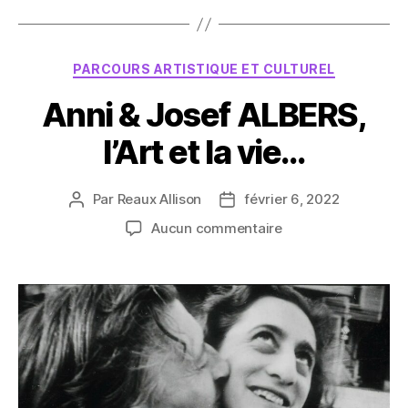
Catégories
PARCOURS ARTISTIQUE ET CULTUREL
Anni & Josef ALBERS,
l’Art et la vie…
Par
Reaux Allison
février 6, 2022
Auteur
Date
de
de
sur
Aucun commentaire
l’article
l’article
Anni
&
Josef
ALBERS,
l’Art
et
la
vie…