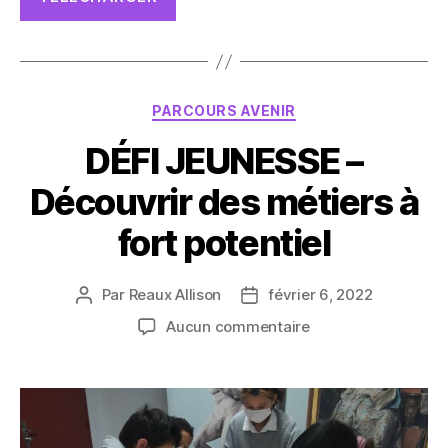
Catégories
PARCOURS AVENIR
DÉFI JEUNESSE –
Découvrir des métiers à
fort potentiel
Par
Reaux Allison
février 6, 2022
Auteur
Date
de
de
sur
Aucun commentaire
l’article
l’article
DÉFI
JEUNESSE
–
Découvrir
des