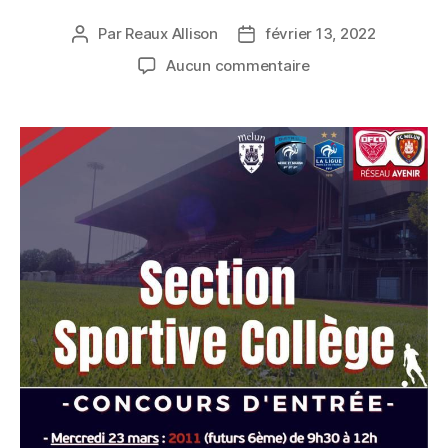
Par
Reaux Allison
février 13, 2022
Auteur
Date
de
de
sur
Aucun commentaire
l’article
l’article
SECTION
FOOT
–
Tests
d’entrée