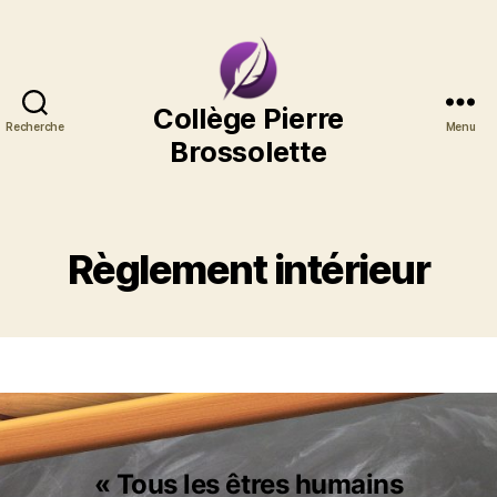
Collège
Collège Pierre
Recherche
Menu
Pierre
Brossolette
Brossolette
Règlement intérieur
« Tous les êtres humains