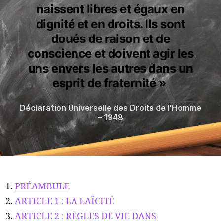
naissent libres et égaux en
dignité et en droits. Ils sont
doués de raison et de
conscience et doivent agir les
uns envers les autres dans un
esprit de fraternité »
Déclaration Universelle des Droits de l’Homme
– 1948
PRÉAMBULE
ARTICLE 1 : LA LAÏCITÉ
ARTICLE 2 : RÈGLES DE VIE DANS