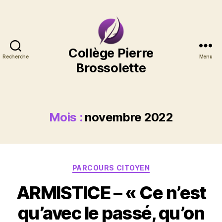
Collège
Collège Pierre
Recherche
Menu
Pierre
Brossolette
Brossolette
Mois :
novembre 2022
Catégories
PARCOURS CITOYEN
ARMISTICE – « Ce n’est
qu’avec le passé, qu’on