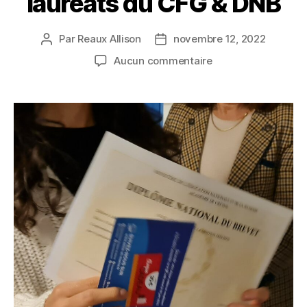
lauréats du CFG & DNB
Par
Reaux Allison
novembre 12, 2022
Auteur
Date
de
de
sur
Aucun commentaire
l’article
l’article
CÉRÉMONIE
DE
REMISE
DES
DIPLÔMES
–
200
lauréats
du
CFG
&
DNB