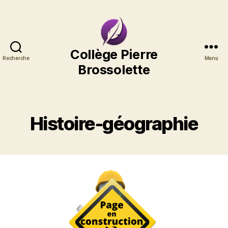
Collège
Collège Pierre
Recherche
Menu
Pierre
Brossolette
Brossolette
Histoire-géographie