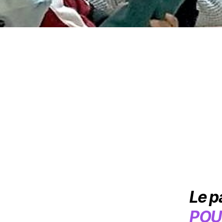
Le p
POU