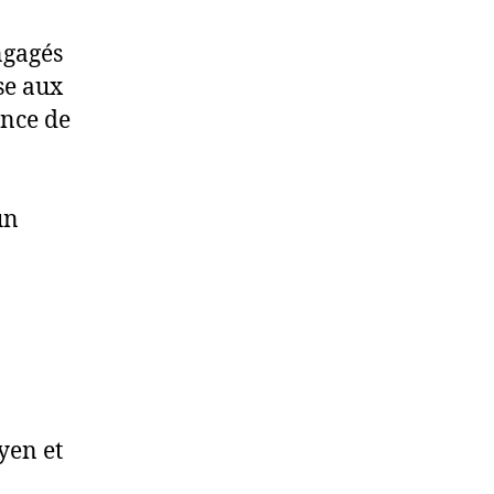
ngagés
se aux
ence de
un
yen et