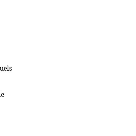
uels
de