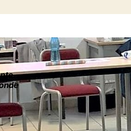
ante
monde