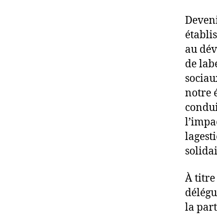
Deveni
établi
au dév
de lab
sociau
notre 
condui
l’impa
lagest
solidai
À titr
délégu
la par