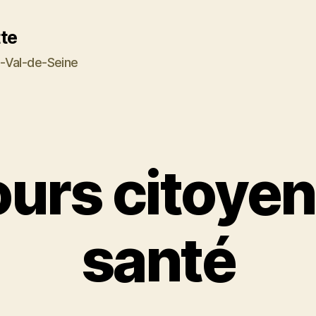
tte
-Val-de-Seine
urs citoyen
santé