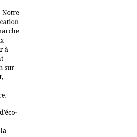
. Notre
ucation
marche
ux
r à
nt
n sur
t,
re.
d’éco-
 la