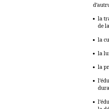
d’autr
la t
de la
la c
la l
la p
l’éd
dura
l’éd