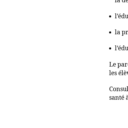
la d
l’éd
la p
l’édu
Le par
les él
Consul
santé 