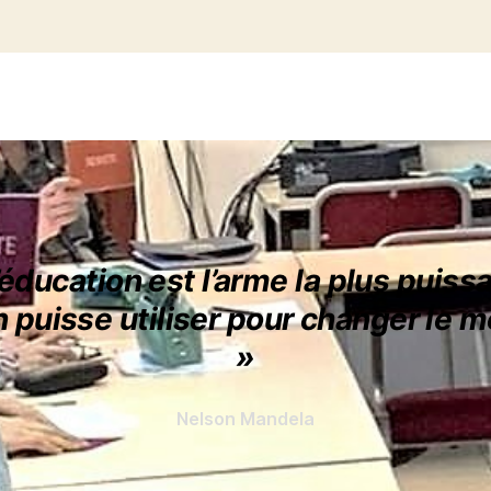
’éducation est l’arme la plus puiss
n puisse utiliser pour changer le 
»
Nelson Mandela