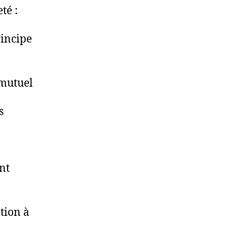
té :
rincipe
 mutuel
s
nt
tion à