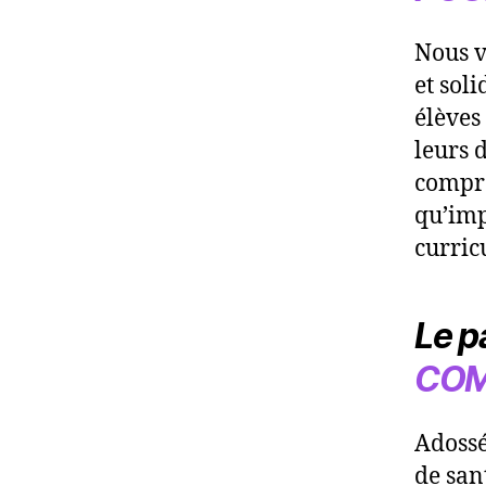
Nous v
et sol
élèves
leurs d
compre
qu’impl
curric
Le p
CO
Adossé
de san