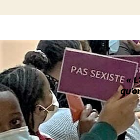
« L
qu’o