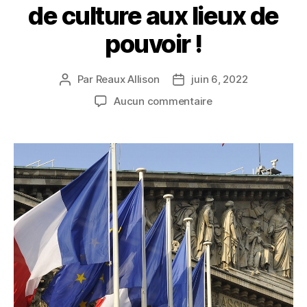
de culture aux lieux de
pouvoir !
Par
Reaux Allison
juin 6, 2022
Auteur
Date
de
de
sur
Aucun commentaire
l’article
l’article
PARCOURS
EXCELLENCE
–
Des
lieux
de
culture
aux
lieux
de
pouvoir
!