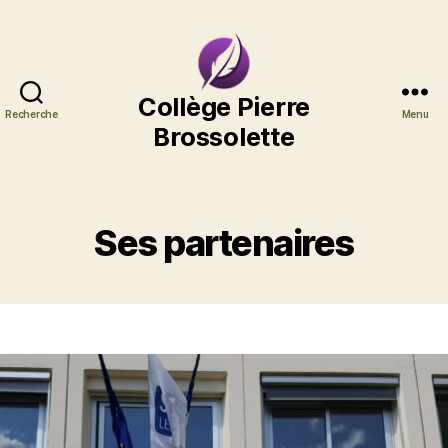
Collège
Collège Pierre
Recherche
Menu
Pierre
Brossolette
Brossolette
Ses partenaires