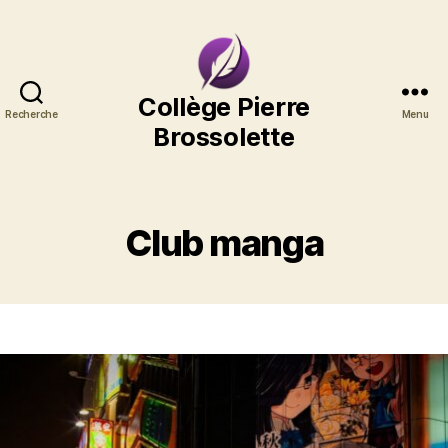
Collège
Collège Pierre
Recherche
Menu
Pierre
Brossolette
Brossolette
Club manga