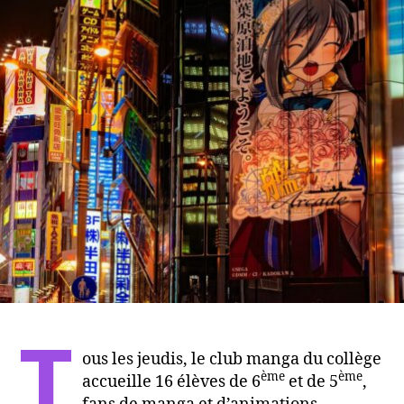
T
ous les jeudis, le club manga du collège
ème
ème
accueille 16 élèves de 6
et de 5
,