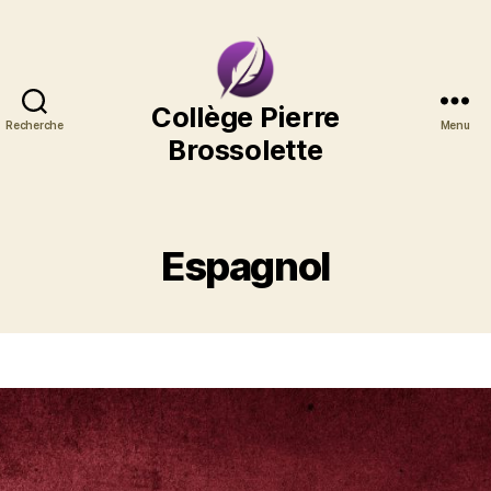
Collège
Collège Pierre
Recherche
Menu
Pierre
Brossolette
Brossolette
Espagnol