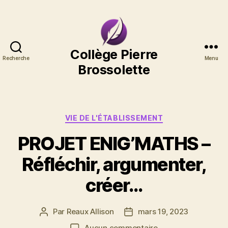
Collège
Collège Pierre
Recherche
Menu
Pierre
Brossolette
Brossolette
Catégories
VIE DE L'ÉTABLISSEMENT
PROJET ENIG’MATHS –
Réfléchir, argumenter,
créer…
Par
Reaux Allison
mars 19, 2023
Auteur
Date
de
de
sur
Aucun commentaire