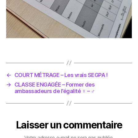
←
COURT MÉTRAGE – Les vrais SEGPA !
→
CLASSE ENGAGÉE – Former des
ambassadeurs de l’égalité ♀ – ♂
Laisser un commentaire
Votre adresse e-mail ne sera pas publiée.