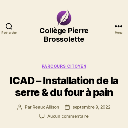
Collège
Collège Pierre
Recherche
Menu
Pierre
Brossolette
Brossolette
Catégories
PARCOURS CITOYEN
ICAD – Installation de la
serre & du four à pain
Par
Reaux Allison
septembre 9, 2022
Auteur
Date
de
de
sur
Aucun commentaire
l’article
l’article
ICAD