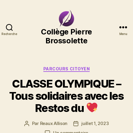
Collège
Collège Pierre
Recherche
Menu
Pierre
Brossolette
Brossolette
Catégories
PARCOURS CITOYEN
CLASSE OLYMPIQUE –
Tous solidaires avec les
Restos du
Par
Reaux Allison
juillet 1, 2023
Auteur
Date
de
de
sur
Un commentaire