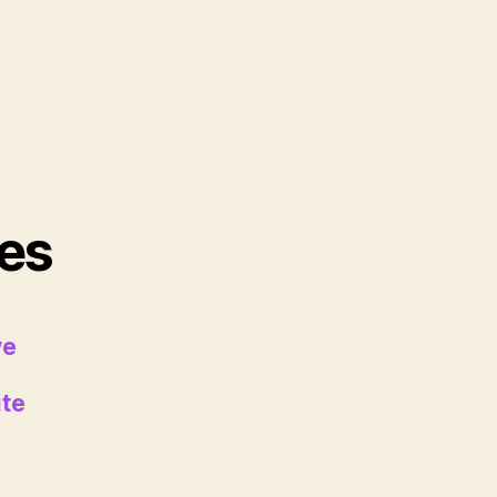
es
ve
ite